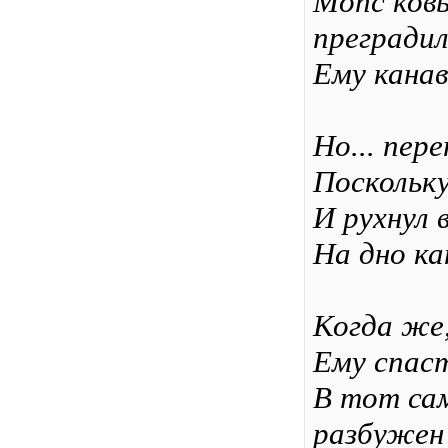
Мопс ковы
прегради
Ему канав
Но... пере
Поскольку
И рухнул
На дно ка
Когда же,
Ему спас
В тот сам
разбужен