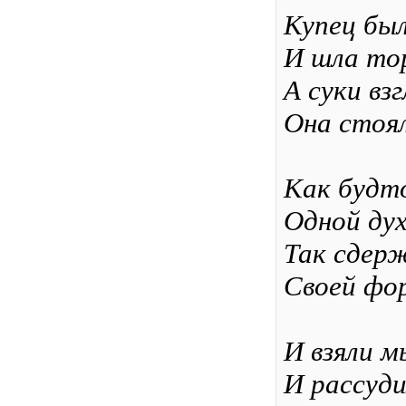
Купец был
И шла тор
А суки вз
Она стоял
Как будт
Одной ду
Так сдер
Своей фо
И взяли м
И рассуди