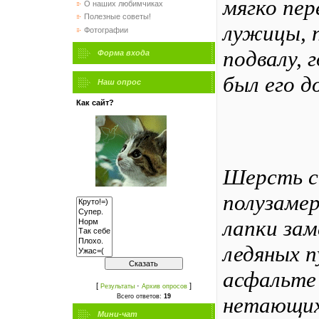
мягко пер
О наших любимчиках
Полезные советы!
лужицы, 
Фотографии
подвалу, 
Форма входа
был его д
Наш опрос
Как сайт?
Шерсть сб
полузамер
лапки зам
ледяных 
асфальте
[
·
]
Результаты
Архив опросов
нетающих
Всего ответов:
19
Мини-чат