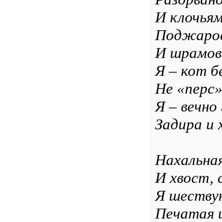
И клочья
Поджарое
И шрамов 
Я – кот б
Не «перс»
Я – вечно
Задира и 
Нахальна
И хвост, 
Я шеству
Печатая 