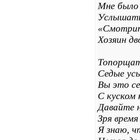
Мне было
Услышать
«Смотрит
Хозяин дв
Топорщат
Седые ус
Вы это се
С куском 
Давайте 
Зря время
Я знаю, 