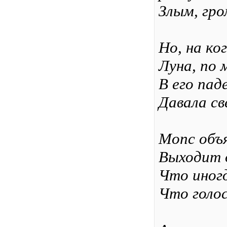
Злым, гро
Но, на ко
Луна, по 
В его пад
Давала св
Мопс объя
Выходит о
Что иногд
Что голос