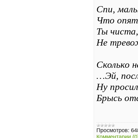
Спи, малы
Что опять
Ты чиста,
Не трево
Сколько н
…Эй, посл
Ну просил
Брысь отс
Просмотров:
64
Комментарии (0