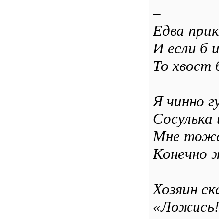
–
Едва прик
И если б 
То хвост 
Я чинно гу
Сосулька 
Мне тоже
Конечно ж
Хозяин ск
«Ложись!.