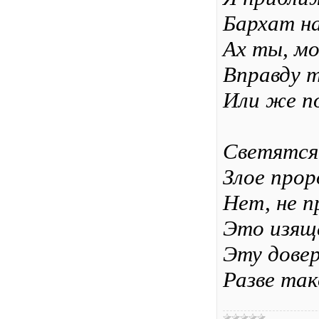
Бархат н
Ах ты, мо
Вправду т
Или же п
Светятся 
Злое прор
Нет, не п
Это изяще
Эту довер
Разве так