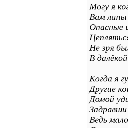
Могу я к
Вам лапы
Опасные 
Цепляться
Не зря б
В далёкой
Когда я г
Другие к
Домой уд
Задравши
Ведь мало