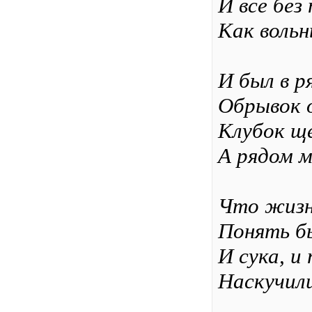
И все без
Как вольн
И был в р
Обрывок о
Клубок ще
А рядом м
Что жизнь
Понять б
И сука, и
Наскучили