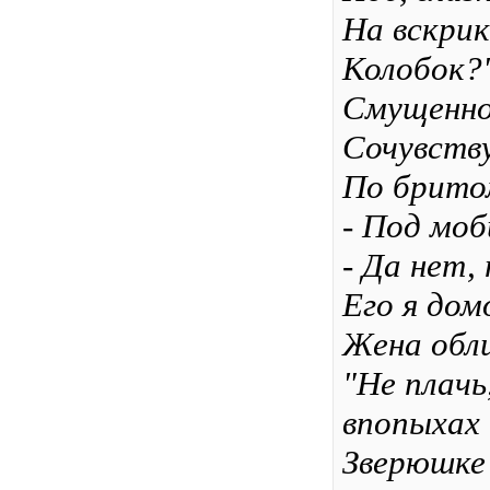
На вскрик
Колобок?
Смущенно
Сочувству
По бритом
- Под моб
- Да нет,
Его я дом
Жена обли
"Не плачь
впопыхах
Зверюшке 