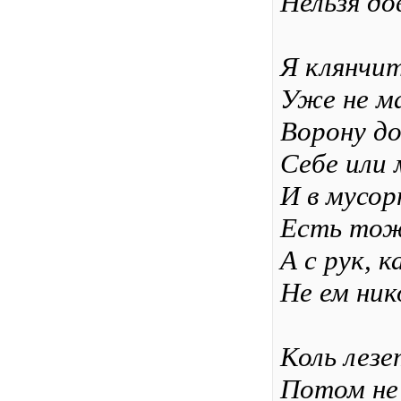
Нельзя до
Я клянчит
Уже не м
Ворону д
Себе или
И в мусор
Есть тож
А с рук, к
Не ем ник
Коль лезе
Потом не