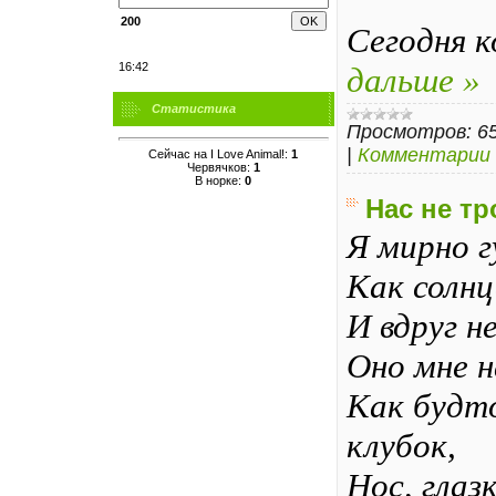
200
Сегодня 
16:42
дальше »
Статистика
Просмотров:
6
|
Комментарии 
Сейчас на I Love Animal!:
1
Червячков:
1
В норке:
0
Нас не тр
Я мирно г
Как солнц
И вдруг н
Оно мне н
Как будто
клубок,
Нос, глаз