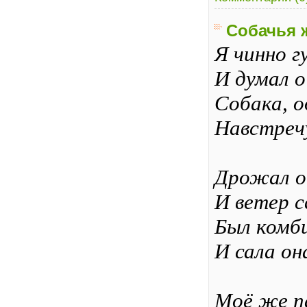
Собачья 
Я чинно гу
И думал о
Собака, о
Навстреч
Дрожал о
И ветер с
Был комби
И сала он
Моё же п