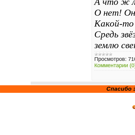
А что ж 
О нет! О
Какой-то 
Средь звё
землю све
Просмотров:
71
Комментарии (0
Спасибо з