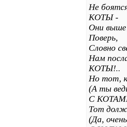
Не боятся
КОТЫ -
Они выше
Поверь,
Словно с
Нам посл
КОТЫ!..
Но тот, к
(А ты вед
С КОТАМИ
Тот долж
(Да, очень