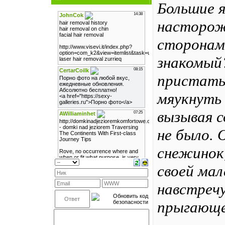
Большие 
насторож
сторонам 
знакомый
пристать
мяукнуть 
вызывая с
не было.
снежинок,
своей мал
навстречу
прыгающем