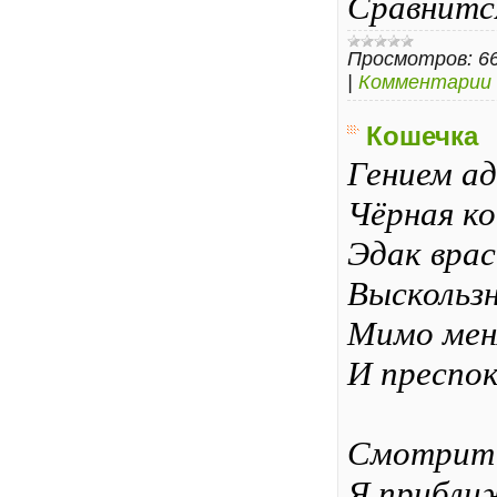
Сравнитс
Просмотров:
6
|
Комментарии 
Кошечка
Гением ад
Чёрная ко
Эдак врас
Выскользн
Мимо меня
И преспок
Смотрит, 
Я прибли