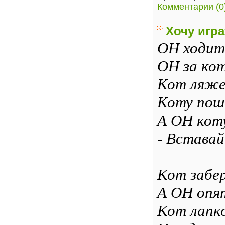
Комментарии (0
Хочу игра
ОН ходит 
ОН за ко
Кот ляжет
Коту поше
А ОН кот
- Вставай
Кот забер
А ОН опят
Кот лапк