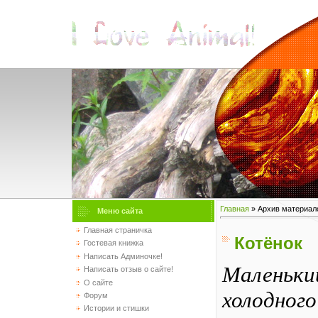
Главная
»
Архив материал
Меню сайта
Главная страничка
Котёнок
Гостевая книжка
Написать Админочке!
Маленьки
Написать отзыв о сайте!
О сайте
холодного
Форум
Истории и стишки