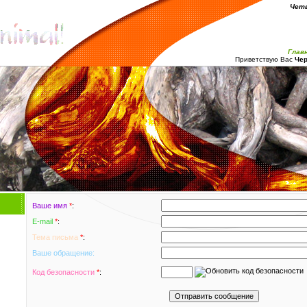
Четв
Глав
Приветствую Вас
Чер
Ваше имя
*
:
E-mail
*
:
Тема письма
*
:
Ваше обращение:
Код безопасности
*
: