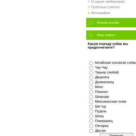
О наших любимчиках
Полезные советы!
Фотографии
Форма входа
Наш опрос
Какую породу собак вы
предпочитаете?
Китайская хохлатая собак
Чау-Чау
Терьер (любой)
Дворняга
Долматинец
Мопс
Пекинес
Шнауцер
Мексиканская голая
Ши-тцу
Пудель
Шпиц
Померанец
Овчарка
Другая