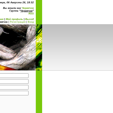
ерг, 06 Августа 26, 18:32
Вы вошли как
Червячок
Группа "
Червячок
"
RSS
ная
|
Мой профиль
|
Выход
вячок
|
Регистрация
|
Вход