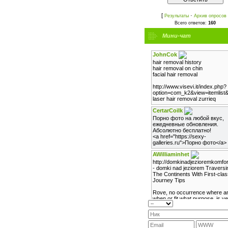
[
·
Результаты
Архив опросов
Всего ответов:
160
Мини-чат