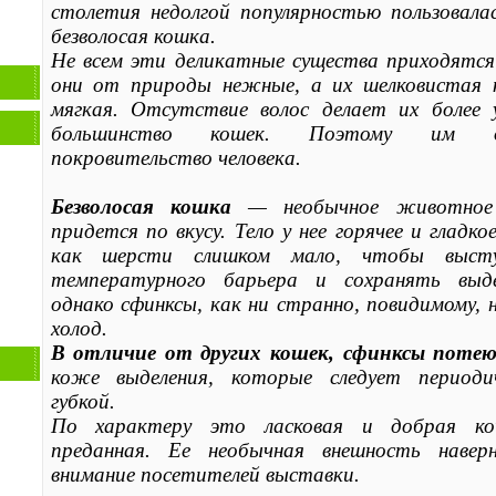
столетия недолгой популярностью пользовала
безволосая кошка.
Не всем эти деликатные существа приходятся
они от природы нежные, а их шелковистая
мягкая. Отсутствие волос делает их более 
большинство кошек. Поэтому им 
покровительство человека.
Безволосая кошка
— необычное животное 
придется по вкусу. Тело у нее горячее и гладк
как шерсти слишком мало, чтобы вы­ст
температурного барьера и сохранять выде
однако сфинксы, как ни странно, повидимому, 
холод.
В отличие от других кошек, сфинксы поте
коже выделения, которые следует периоди
губкой.
По характеру это ласковая и добрая к
преданная. Ее необычная внешность наверн
внимание посетителей выставки.