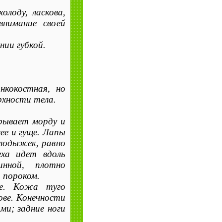
олоду, ласкова,
внимание своей
ии губкой.
кокостная, но
рхности тела.
рывает морду и
ее и гуще. Лапы
лодыжек, равно
еха идет вдоль
нной, плотно
 пороком.
ое. Кожа туго
ове. Конечности
ми; задние ноги