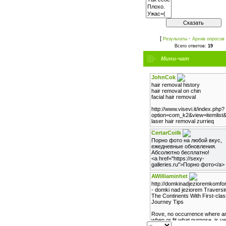
[
·
Результаты
Архив опросов
Всего ответов:
19
Мини-чат