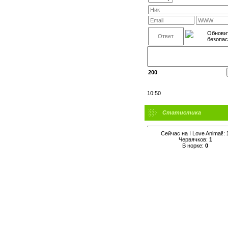
200
10:50
Статистика
Сейчас на I Love Animal!:
Червячков:
1
В норке:
0