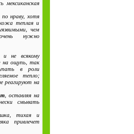
сь мексиканская
 по нраву, хотя
 кожа теплая и
уязвимыми, чем
очень нужно
и не всякому
ое на ощупь, так
упать в роли
ляемое тепло;
не реагируют на
ют
, оставляя на
чески смывать
ошка, тихая и
яка при­влечет