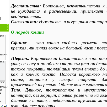
Достоинства:
Вынослива, нечувствительна к х
не нуждается в расчесывании, привлекает 
необычностью.
]
Сложности:
Нуждается в регулярном протиран
О породе кошки
Сфинкс
— это кошка среднего размера, тон
крепкая, лишенная волос на большей части пове
Шерсть.
Коротенький бархатистый ворс пок
уши; на носу и по обеим сторонам рта он длинн
также покрыты тончайшим пухом вплоть до 
как и кончик хвоста. Полоска короткого м
спины; мошонка у самцов покрыта дли
прилегающей шерстью. Обилие волос считается
Тело.
Длинное, тонкокостное и мускулист
натянута, без морщин, только разве что на гол
длинные и тонкие, с небольшими круглыми лапа
чуть длиннее передних.