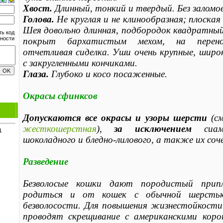
Хвост.
Длинный, тонкий и твердый. Без заломов
Голова.
Не круглая и не клинообразная; плоская
Шея довольно длинная, подбородок квадратны
покрыт бархатистым мехом, на перено
отчетливая сиделка. Уши очень крупные, широк
с закругленными кончиками.
Глаза.
Глубоко и косо посаженные.
Окрасы сфинксов
Допускаются все окрасы и узоры шерсти
(с
жесткошерстная
),
за исключением
сиамс
1
шоколадного и бледно-лилового, а также их соч
Разведение
Безволосые кошки дают породистый прип
родиться и от кошек с обычной шерстью,
безволосости. Для повышения жизнестойкости
проводят скрещивание с американскими кор