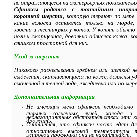
не отражающееся на экстерьерных показателях
Сфинксы родятся с тончайшим покро
короткой шерсти
, которую теряют по мере в
какие волоски остаются только на морде, 
хвоста и тестикулах у котов. У котят обычн
ноги и сморщенная, довольно обвислая кожа, 
слишком просторной для них.
Уход за шерстью
Никакого расчесывания гребнем или щеткой н
выделения, скапливающиеся на коже, должны уд
смоченной в теплой воде, ежедневно или по мер
Дополнительная информация
Не имеющих меха сфинксов необходимо
сильных солнечных лучей, холода и 
неблагоприятных обстоятельствах эти 
дрожать.
Считается, что сфинксы часто едят д
относительно высокой температуры 
жировой прослойки они не накапливают.