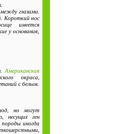
.
 между глазами.
й. Короткий нос
сице имеется
ие у основания,
м.
Американская
кого окраса,
етаний с белым.
лод, но могут
 несу­щих ген
 породы иногда
откошерстными,