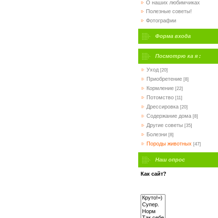
О наших любимчиках
Полезные советы!
Фотографии
Форма входа
Посмотрю ка я :
Уход
[20]
Приобретение
[8]
Кормление
[22]
Потомство
[11]
Дрессировка
[20]
Содержание дома
[8]
Другие советы
[35]
Болезни
[8]
Породы животных
[47]
Наш опрос
Как сайт?