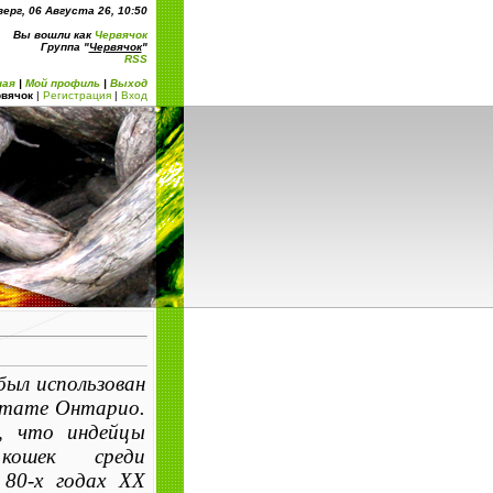
ерг, 06 Августа 26, 10:50
Вы вошли как
Червячок
Группа "
Червячок
"
RSS
ная
|
Мой профиль
|
Выход
вячок
|
Регистрация
|
Вход
 был использован
 штате Онтарио.
, что индейцы
кошек среди
 80-х годах XX