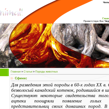
Четв
Глав
Приветствую Вас
Чер
Главная
»
Статьи
»
Породы животных
Сфинкс
Для разведения этой породы в 60-х годах XX в.
безволосый канадский котенок, родившийся в
Существуют некоторые свидетельства того
ацтеки поощряли появление голых 
представительниц своих домашних пород. В