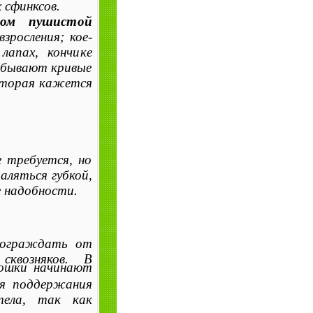
 сфинксов.
вом пушистой
зросления; кое-
лапах, кончике
о бывают кривые
которая кажется
е требуется, но
аляться губкой,
е надобности.
 ограждать от
сквозняков. В
кошки начинают
ля поддержания
тела, так как