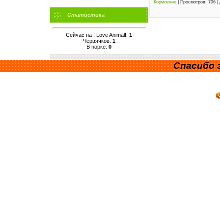
Кормление
|
Просмотров:
706
|
Статистика
Сейчас на I Love Animal!:
1
Червячков:
1
В норке:
0
Спасибо з