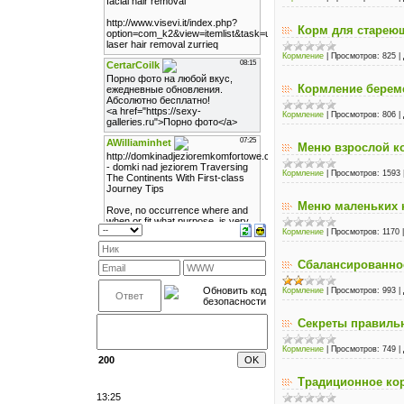
Корм для старею
Кормление
|
Просмотров:
825
|
Кормление берем
Кормление
|
Просмотров:
806
|
Меню взрослой к
Кормление
|
Просмотров:
1593
Меню маленьких 
Кормление
|
Просмотров:
1170
Сбалансированно
Кормление
|
Просмотров:
993
|
Секреты правиль
Кормление
|
Просмотров:
749
|
200
Традиционное ко
13:25