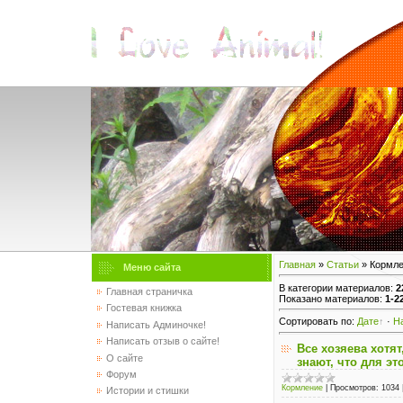
Главная
»
Статьи
» Кормле
Меню сайта
В категории материалов
:
2
Главная страничка
Показано материалов
:
1-2
Гостевая книжка
Сортировать по
:
Дате
·
Н
Написать Админочке!
Написать отзыв о сайте!
Все хозяева хотя
О сайте
знают, что для э
Форум
Кормление
|
Просмотров:
1034
Истории и стишки