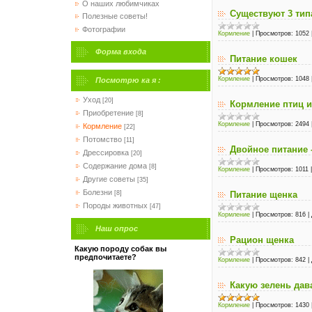
О наших любимчиках
Существуют 3 тип
Полезные советы!
Фотографии
Кормление
|
Просмотров:
1052
Форма входа
Питание кошек
Кормление
|
Просмотров:
1048
Посмотрю ка я :
Уход
[20]
Кормление птиц и
Приобретение
[8]
Кормление
|
Просмотров:
2494
Кормление
[22]
Потомство
[11]
Двойное питание 
Дрессировка
[20]
Содержание дома
[8]
Кормление
|
Просмотров:
1011
Другие советы
[35]
Болезни
Питание щенка
[8]
Породы животных
[47]
Кормление
|
Просмотров:
816
|
Наш опрос
Рацион щенка
Какую породу собак вы
предпочитаете?
Кормление
|
Просмотров:
842
|
Какую зелень дав
Кормление
|
Просмотров:
1430