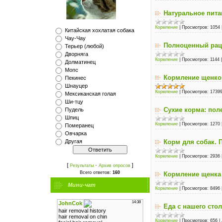
Натуральное пита
Кормление
|
Просмотров:
1054
Китайская хохлатая собака
Чау-Чау
Полноценный рац
Терьер (любой)
Дворняга
Кормление
|
Просмотров:
1144
Долматинец
Мопс
Кормление щенко
Пекинес
Шнауцер
Кормление
|
Просмотров:
1739
Мексиканская голая
Ши-тцу
Сухие корма: пол
Пудель
Шпиц
Кормление
|
Просмотров:
1270
Померанец
Овчарка
Корм для собак. 
Другая
Кормление
|
Просмотров:
2936
[
·
]
Результаты
Архив опросов
Всего ответов:
160
Кормление щенка
Мини-чат
Кормление
|
Просмотров:
8496
Еда с нашего стол
Кормление
|
Просмотров:
656
|